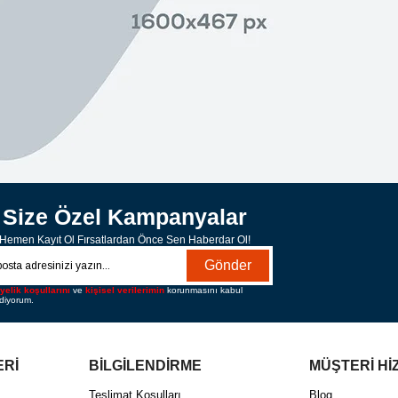
Size Özel Kampanyalar
Hemen Kayıt Ol Fırsatlardan Önce Sen Haberdar Ol!
Gönder
yelik koşullarını
ve
kişisel verilerimin
korunmasını kabul
diyorum.
ERİ
BİLGİLENDİRME
MÜŞTERİ Hİ
ı
Teslimat Koşulları
Blog