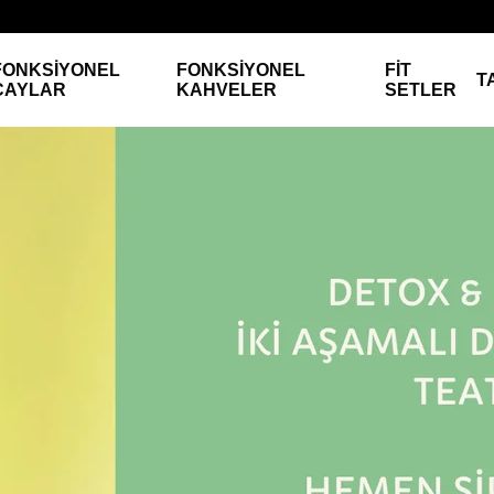
FONKSİYONEL
FONKSİYONEL
FİT
T
ÇAYLAR
KAHVELER
SETLER