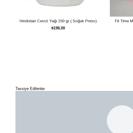
ek
Hindistan Cevizi Yağı 150 gr ( Soğuk Press)
Fit Time M
₺198,00
SEPETE EKLE
Tavsiye Edilenler