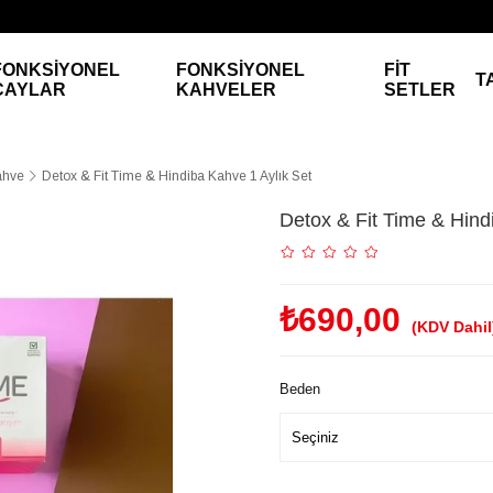
FONKSİYONEL
FONKSİYONEL
FİT
T
ÇAYLAR
KAHVELER
SETLER
ahve
Detox & Fit Time & Hindiba Kahve 1 Aylık Set
Detox & Fit Time & Hind
₺690,00
(KDV Dahil
Beden