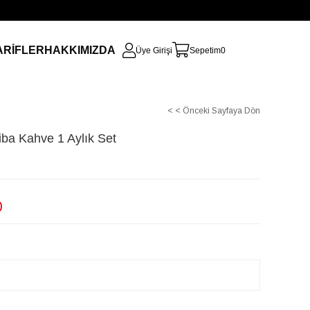
ARİFLER
HAKKIMIZDA
Üye Girişi
Sepetim
0
< < Önceki Sayfaya Dön
iba Kahve 1 Aylık Set
)