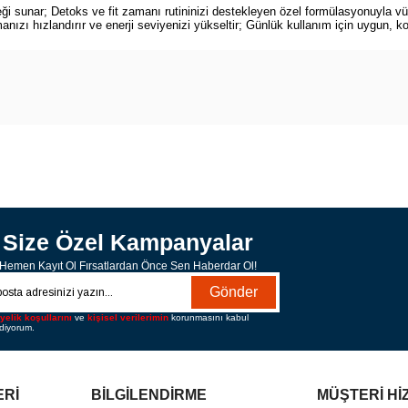
neği sunar; Detoks ve fit zamanı rutininizi destekleyen özel formülasyonuyla
ızı hızlandırır ve enerji seviyenizi yükseltir; Günlük kullanım için uygun, kol
Size Özel Kampanyalar
Hemen Kayıt Ol Fırsatlardan Önce Sen Haberdar Ol!
Gönder
yelik koşullarını
ve
kişisel verilerimin
korunmasını kabul
diyorum.
ERİ
BİLGİLENDİRME
MÜŞTERİ Hİ