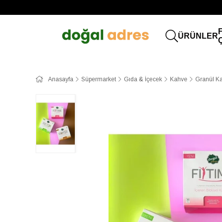
ÜRÜNLER
Anasayfa
Süpermarket
Gıda & İçecek
Kahve
Granül K