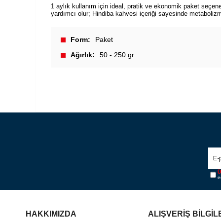
1 aylık kullanım için ideal, pratik ve ekonomik paket seçe
yardımcı olur; Hindiba kahvesi içeriği sayesinde metabolizman
Form
Paket
Ağırlık
50 - 250 gr
Ü
e
HAKKIMIZDA
ALIŞVERİŞ BİLGİL