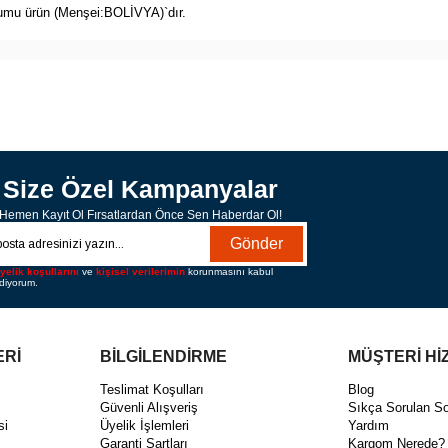
humu ürün (Menşei:BOLİVYA)`dır.
Size Özel Kampanyalar
Hemen Kayıt Ol Fırsatlardan Önce Sen Haberdar Ol!
Gönder
yelik koşullarını
ve
kişisel verilerimin
korunmasını kabul
diyorum.
ERİ
BİLGİLENDİRME
MÜŞTERİ Hİ
ı
Teslimat Koşulları
Blog
Güvenli Alışveriş
Sıkça Sorulan So
si
Üyelik İşlemleri
Yardım
Garanti Şartları
Kargom Nerede?