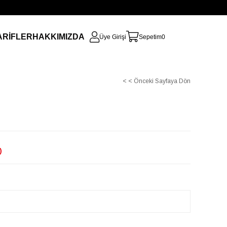
ARİFLER
HAKKIMIZDA
Üye Girişi
Sepetim
0
< < Önceki Sayfaya Dön
)