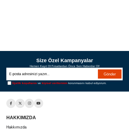
Size Özel Kampanyalar
Hemen Kayıt Ol Fırsatlardan Önce Sen Haberdar Ol!
Gönder
Üyelik koşullarını
ve
kişisel verilerimin
korunmasını kabul ediyorum.
HAKKIMIZDA
Hakkımızda